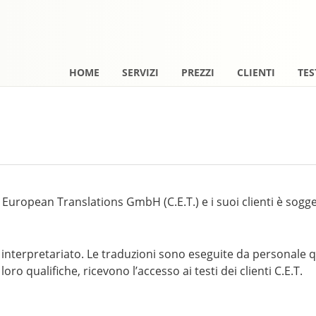
HOME
SERVIZI
PREZZI
CLIENTI
TE
al European Translations GmbH (C.E.T.) e i suoi clienti è sog
di interpretariato. Le traduzioni sono eseguite da personale q
oro qualifiche, ricevono l’accesso ai testi dei clienti C.E.T.