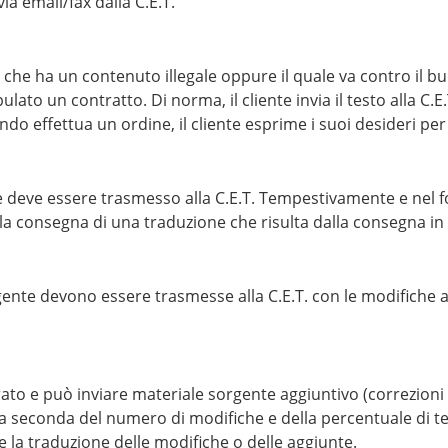
a email/fax dalla C.E.T.
to che ha un contenuto illegale oppure il quale va contro il 
pulato un contratto. Di norma, il cliente invia il testo alla C.E.
do effettua un ordine, il cliente esprime i suoi desideri per
 e deve essere trasmesso alla C.E.T. Tempestivamente e nel 
la consegna di una traduzione che risulta dalla consegna in
gente devono essere trasmesse alla C.E.T. con le modifiche a
rato e può inviare materiale sorgente aggiuntivo (correzioni d
 a seconda del numero di modifiche e della percentuale di tes
re la traduzione delle modifiche o delle aggiunte.