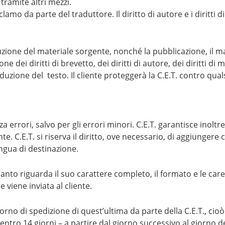
 tramite altri mezzi.
lamo da parte del traduttore. Il diritto di autore e i diritti d
uzione del materiale sorgente, nonché la pubblicazione, il ma
 dei diritti di brevetto, dei diritti di autore, dei diritti di m
traduzione del testo. Il cliente proteggerà la C.E.T. contro qua
a errori, salvo per gli errori minori. C.E.T. garantisce inoltr
. C.E.T. si riserva il diritto, ove necessario, di aggiungere
ingua di destinazione.
 quanto riguarda il suo carattere completo, il formato e le
 viene inviata al cliente.
iorno di spedizione di quest’ultima da parte della C.E.T., ci
i entro 14 giorni – a partire dal giorno successivo al giorno d