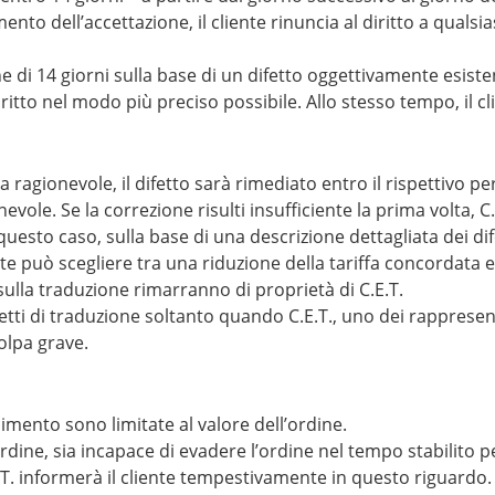
nto dell’accettazione, il cliente rinuncia al diritto a quals
mine di 14 giorni sulla base di un difetto oggettivamente esist
ritto nel modo più preciso possibile. Allo stesso tempo, il c
a ragionevole, il difetto sarà rimediato entro il rispettivo pe
e. Se la correzione risulti insufficiente la prima volta, C.E.T
uesto caso, sulla base di una descrizione dettagliata dei dif
te può scegliere tra una riduzione della tariffa concordata e 
i sulla traduzione rimarranno di proprietà di C.E.T.
i difetti di traduzione soltanto quando C.E.T., uno dei rappres
olpa grave.
cimento sono limitate al valore dell’ordine.
’ordine, sia incapace di evadere l’ordine nel tempo stabilito 
.E.T. informerà il cliente tempestivamente in questo riguardo.