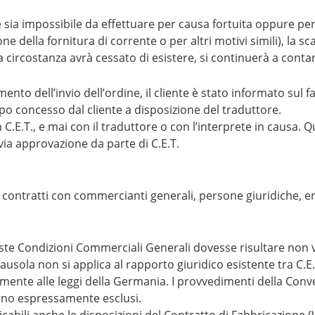
 sia impossibile da effettuare per causa fortuita oppure per 
ione della fornitura di corrente o per altri motivi simili), l
circostanza avrà cessato di esistere, si continuerà a conta
ento dell’invio dell’ordine, il cliente è stato informato sul 
o concesso dal cliente a disposizione del traduttore.
C.E.T., e mai con il traduttore o con l’interprete in causa. Qua
ia approvazione da parte di C.E.T.
 contratti con commercianti generali, persone giuridiche, en
ueste Condizioni Commerciali Generali dovesse risultare non 
sola non si applica al rapporto giuridico esistente tra C.E.T. 
ivamente alle leggi della Germania. I provvedimenti della Con
sono espressamente esclusi.