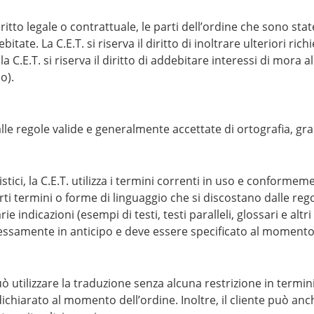
iritto legale o contrattuale, le parti dell’ordine che sono st
ate. La C.E.T. si riserva il diritto di inoltrare ulteriori rich
a C.E.T. si riserva il diritto di addebitare interessi di mora a
o).
lle regole valide e generalmente accettate di ortografia, gr
istici, la C.E.T. utilizza i termini correnti in uso e conform
 certi termini o forme di linguaggio che si discostano dalle r
ie indicazioni (esempi di testi, testi paralleli, glossari e altr
amente in anticipo e deve essere specificato al momento del
uò utilizzare la traduzione senza alcuna restrizione in termi
ichiarato al momento dell’ordine. Inoltre, il cliente può anch