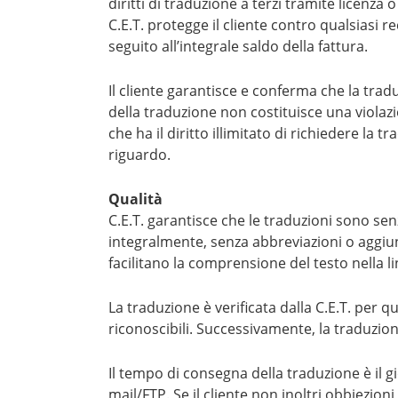
diritti di traduzione a terzi tramite licenza o
C.E.T. protegge il cliente contro qualsiasi rec
seguito all’integrale saldo della fattura.
Il cliente garantisce e conferma che la trad
della traduzione non costituisce una violazione
che ha il diritto illimitato di richiedere la 
riguardo.
Qualità
C.E.T. garantisce che le traduzioni sono senz
integralmente, senza abbreviazioni o aggiunte
facilitano la comprensione del testo nella l
La traduzione è verificata dalla C.E.T. per
riconoscibili. Successivamente, la traduzione
Il tempo di consegna della traduzione è il g
mail/FTP. Se il cliente non inoltri obbiezion