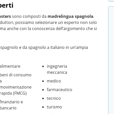
perti
sters
sono composti da
madrelingua spagnola
.
raduttori, possiamo selezionare un esperto non solo
, ma anche con la conoscenza dell’argomento che si
a spagnolo e da spagnolo a italiano in un’ampia
alimentare
ingegneria
meccanica
beni di consumo
a
medico
movimentazione
farmaceutico
rapida (FMCG)
tecnico
finanziario e
turismo
bancario