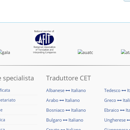
 specialista
Traduttore CET
ficata
Albanese
Italiano
Tedesco
It
retariato
Arabo
Italiano
Greco
Ital
le
Bosniaco
Italiano
Ebraico
It
ica
Bulgaro
Italiano
Ungherese
ica
Croato
Italiano
Giapponese