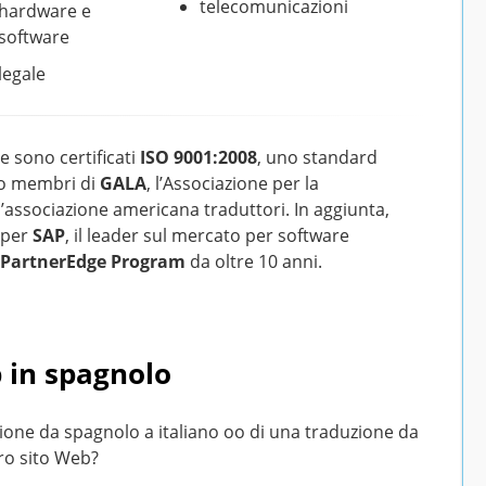
telecomunicazioni
hardware e
software
legale
ne sono certificati
ISO 9001:2008
, uno standard
amo membri di
GALA
, l’Associazione per la
 l’associazione americana traduttori. In aggiunta,
i per
SAP
, il leader sul mercato per software
 PartnerEdge Program
da oltre 10 anni.
b in spagnolo
ione da spagnolo a italiano oo di una traduzione da
tro sito Web?