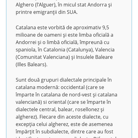
Alghero (l’Alguer), în micul stat Andorra și
printre emigranții din SUA.
Catalana este vorbită de aproximativ 9,5
milioane de oameni și este limba oficială a
Andorrei și o limbă oficială, împreună cu
spaniola, în Catalonia (Catalunya), Valencia
(Comunitat Valenciana) și Insulele Baleare
(Illes Balears).
Sunt două grupuri dialectale principale în
catalana modernă: occidental (care se
împarte în catalana de nord-vest și catalana
valenciană) si oriental (care se împarte în
dialectele central, balear, rosellonez și
algherez). Fiecare din aceste dialecte, cu
excepția celui algherez, este de asemenea
împărțit în subdialecte, dintre care au fost