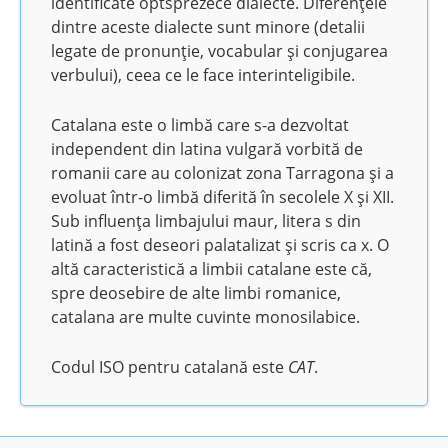
identificate optsprezece dialecte. Diferențele
dintre aceste dialecte sunt minore (detalii
legate de pronunție, vocabular și conjugarea
verbului), ceea ce le face interinteligibile.
Catalana este o limbă care s-a dezvoltat
independent din latina vulgară vorbită de
romanii care au colonizat zona Tarragona și a
evoluat într-o limbă diferită în secolele X și XII.
Sub influența limbajului maur, litera s din
latină a fost deseori palatalizat și scris ca x. O
altă caracteristică a limbii catalane este că,
spre deosebire de alte limbi romanice,
catalana are multe cuvinte monosilabice.
Codul ISO pentru catalană este
CAT
.