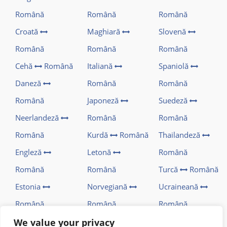
Română
Română
Română
Croată
Maghiară
Slovenă
Română
Română
Română
Cehă
Română
Italiană
Spaniolă
Daneză
Română
Română
Română
Japoneză
Suedeză
Neerlandeză
Română
Română
Română
Kurdă
Română
Thailandeză
Engleză
Letonă
Română
Română
Română
Turcă
Română
Estonia
Norvegiană
Ucraineană
Română
Română
Română
Finlandeză
Persană
Vietnameză
We value your privacy