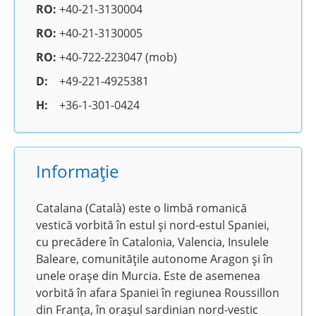
RO:
+40-21-3130004
RO:
+40-21-3130005
RO:
+40-722-223047 (mob)
D:
+49-221-4925381
H:
+36-1-301-0424
Informație
Catalana (Català) este o limbă romanică
vestică vorbită în estul și nord-estul Spaniei,
cu precădere în Catalonia, Valencia, Insulele
Baleare, comunitățile autonome Aragon și în
unele orașe din Murcia. Este de asemenea
vorbită în afara Spaniei în regiunea Roussillon
din Franța, în orașul sardinian nord-vestic