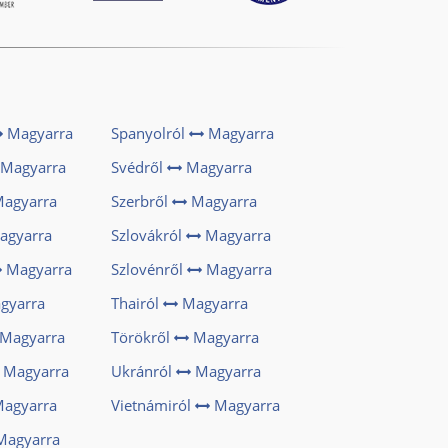
Magyarra
Spanyolról
Magyarra
Magyarra
Svédről
Magyarra
agyarra
Szerbről
Magyarra
gyarra
Szlovákról
Magyarra
Magyarra
Szlovénről
Magyarra
gyarra
Thairól
Magyarra
Magyarra
Törökről
Magyarra
Magyarra
Ukránról
Magyarra
agyarra
Vietnámiról
Magyarra
agyarra