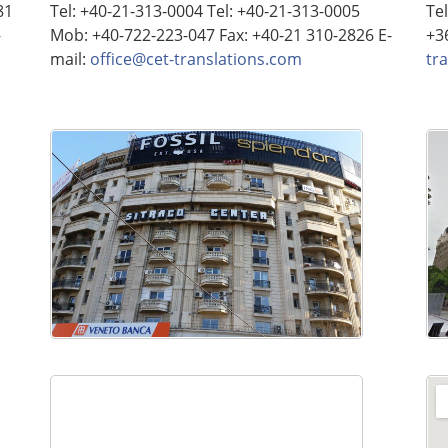
81
Tel: +40-21-313-0004 Tel: +40-21-313-0005
Te
-
Mob: +40-722-223-047 Fax: +40-21 310-2826 E-
+3
mail:
office@cet-translations.com
tr