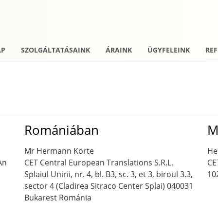
AP
SZOLGÁLTATÁSAINK
ÁRAINK
ÜGYFELEINK
REF
Romániában
M
Mr Hermann Korte
He
An
CET Central European Translations S.R.L.
CE
Splaiul Unirii, nr. 4, bl. B3, sc. 3, et 3, biroul 3.3,
10
sector 4 (Cladirea Sitraco Center Splai) 040031
Bukarest Románia