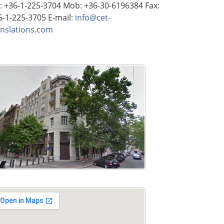
l: +36-1-225-3704
Mob: +36-30-6196384
Fax:
6-1-225-3705
E-mail:
info@cet-
anslations.com