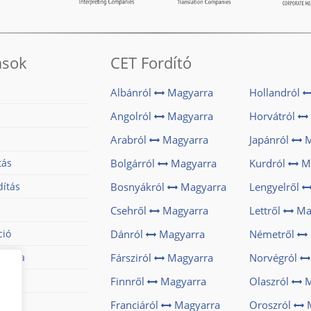
ások
CET Fordító
Albánról
Magyarra
Hollandról
Angolról
Magyarra
Horvátról
Arabról
Magyarra
Japánról
M
tás
Bolgárról
Magyarra
Kurdról
Ma
dítás
Bosnyákról
Magyarra
Lengyelről
Csehről
Magyarra
Lettről
Ma
ció
Dánról
Magyarra
Németről
dítása
Fársziról
Magyarra
Norvégról
ítása
Finnről
Magyarra
Olaszról
M
Franciáról
Magyarra
Oroszról
M