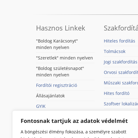
Hasznos Linkek
Szakfordít
"Boldog Karácsonyt"
Hiteles fordítás
minden nyelven
Tolmácsok
"Szeretlek" minden nyelven
Jogi szakfordítás
"Boldog születésnapot"
Orvosi szakfordí
minden nyelven
Műszaki szakfor
Fordítói regisztráció
Hites fordító
Állásajánlatok
Szoftver lokalizá
GYIK
Szerződések for
Hűségprogram
Fontosnak tartjuk az adatok védelmét
Weboldalak ford
Linkek
A böngészési élmény fokozása, a személyre szabott
SAP fordítás
Általános szerződési